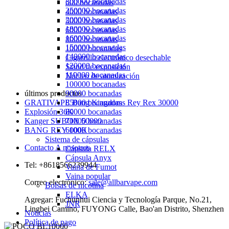
300000 bocanadas
600 bocanadas
250000 bocanadas
4000 bocanadas
200000 bocanadas
5000 bocanadas
180000 bocanadas
6000 bocanadas
160000 bocanadas
8000 bocanadas
150000 bocanadas
10000 bocanadas
140000 bocanadas
Cigarrillo electrónico desechable
120000 bocanadas
Stand de exposición
110000 bocanadas
Núcleo de atomización
100000 bocanadas
últimos productos
90000 bocanadas
GRATIVAPE Bang Kingdoms Rey Rex 30000
85000 bocanadas
Explosión 36K
80000 bocanadas
Kanger SUBOX 50000
70000 bocanadas
BANG REY 100K
60000 bocanadas
Sistema de cápsulas
Contacto A nosotros
Cápsula RELX
Cápsula Anyx
Tel: +8618566239944
Vaina de Fumot
Vaina popular
Correo electrónico:
sale@allbarvape.com
Bolsas de nicotina
ELKA
Agregar: Fuchunhui Ciencia y Tecnología Parque, No.21,
JNR
Lingbei Camino, FUYONG Calle, Bao'an Distrito, Shenzhen
Noticias
Política de pago