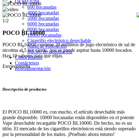
OEM/ODM
600 bocanadas
4000 bocanadas
5000 bocanadas
1/2
6000 bocanadas
8000 bocanadas
POCO BL10000
10000 bocanadas
Cigarrillo electrónico desechable
POCO BL10000 contiene 20 mililitros de jugo electrónico de sal de
Stand de exposición
nicotina al 5 por ciento, que se puede aspirar hasta 10000 bocados.
Núcleo de atomización
Hay 10 sabores para que elijas.
Conocimiento
Contáctenos
Envíeconsulta
Retroalimentación
Descripción de productos
El POCO BL10000 es, con mucho, el artículo desechable más
grande disponible. 10000 bocanadas están disponibles en el potente
Vape desechable recargable POCO BL10000. De hecho, no es un
tifón. El mercado de los cigarrillos electrónicos está siendo superado
por la personalidad de los malos. ¡Pruébalo ahora mismo!