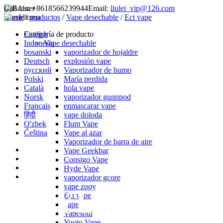
Call Us:
+8618566239944
Email:
liulei_vip@126.com
Home
Idioma
/
productos
/
Vape desechable
/
Ect vape
English
Categoría de producto
Indonesia
Vape desechable
bosanski
vaporizador de hojaldre
Deutsch
explosión vape
русский
Vaporizador de humo
Polski
María perdida
Català
hola vape
Norsk
vaporizador gunnpod
Français
enmascarar vape
हिंदी
vape doloda
O'zbek
Flum Vape
Čeština
Vape al azar
Vaporizador de barra de aire
Vape Geekbar
Consigo Vape
Hyde Vape
vaporizador gcore
vape zooy
Ect vape
vape
Vapesoul
Yuoto Vape