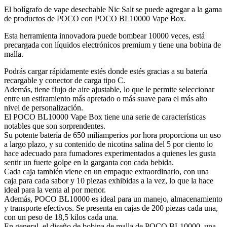
El bolígrafo de vape desechable Nic Salt se puede agregar a la gama
de productos de POCO con POCO BL10000 Vape Box.
Esta herramienta innovadora puede bombear 10000 veces, está
precargada con líquidos electrónicos premium y tiene una bobina de
malla.
Podrás cargar rápidamente estés donde estés gracias a su batería
recargable y conector de carga tipo C.
Además, tiene flujo de aire ajustable, lo que le permite seleccionar
entre un estiramiento más apretado o más suave para el más alto
nivel de personalización.
El POCO BL10000 Vape Box tiene una serie de características
notables que son sorprendentes.
Su potente batería de 650 miliamperios por hora proporciona un uso
a largo plazo, y su contenido de nicotina salina del 5 por ciento lo
hace adecuado para fumadores experimentados a quienes les gusta
sentir un fuerte golpe en la garganta con cada bebida.
Cada caja también viene en un empaque extraordinario, con una
caja para cada sabor y 10 piezas exhibidas a la vez, lo que la hace
ideal para la venta al por menor.
Además, POCO BL10000 es ideal para un manejo, almacenamiento
y transporte efectivos. Se presenta en cajas de 200 piezas cada una,
con un peso de 18,5 kilos cada una.
En general, el diseño de bobina de malla de POCO BL10000, una