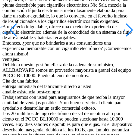
pluma desechable para cigarrillos electrónicos Nic Salt, mezcla la
combinación líquida electrónica meticulosamente elaborada para
darle un sabor agradable, lo que lo convierte en el favorito incluso
de los aficionados a los cigarrillos electrónicos más exigentes.
A un precio inigualable, ofrece una excelente experiencia de
<
>
cigarrillo electrónico además de la comodidad de un sistema de flujo
span>
de aire ajustable y baterías recargables.
Entonces, ¿por qué no brindarles a sus consumidores una
experiencia memorable con un cigarrillo electrónico? ¡Comencemos
ahora mismo!
ventajas:
Debido a nuestra gestión eficaz de la cadena de suministro,
ALLBARVAPE somos un proveedor mayorista a granel del equipo
POCO BL10000. Puede obtener de nosotros:
Cita de una fábrica.
entrega inmediata del fabricante directo a usted
amable asistencia post-compra
Trabajaremos con usted para asegurarnos de que reciba la mayor
cantidad de ventajas posibles. Y un buen servicio al cliente para
ayudarlo a desarrollar un estilo comercial exitoso.
Los 20 mililitros de jugo electrónico de sal de nicotina al 5 por
ciento en el POCO BL10000 se pueden succionar hasta 10,000
veces. Hay diez sabores disponibles para que elijas. Es el dispositivo
desechable más genial debido a la luz RGB, que también garantiza